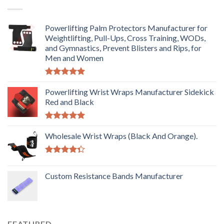
Powerlifting Palm Protectors Manufacturer for
Weightlifting, Pull-Ups, Cross Training, WODs,
and Gymnastics, Prevent Blisters and Rips, for
Men and Women
Rated
5.00
out of 5
Powerlifting Wrist Wraps Manufacturer Sidekick
Red and Black
Rated
5.00
out of 5
Wholesale Wrist Wraps (Black And Orange).
Rated
4.33
out
Custom Resistance Bands Manufacturer
of 5
FEATURED